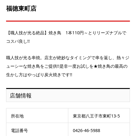
福徳東町店
【職人技が光る絶品】焼き鳥 1本110円～とりリーズナブルで
コスパ良し!!
職人技が光る串焼。店主が絶妙なタイミングで串を返し、熱々ジ
ューシーな焼き鳥をご提供!!是非一度お試しを★焼き鳥の最高の
生かし方はやっぱり炭火焼きです!!
店舗情報
所在地
東京都八王子市東町13-5
電話番号
0426-46-5988